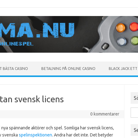
TT BÄSTA CASINO
BETALNING PÅ ONLINE CASINO
BLACK JACK ETT
tan svensk licens
S
0 kommentarer
nya spännande aktörer och spel. Somliga har svensk licens,
S
av svenska
spelinspektionen
. Andra har det inte. Det betyder