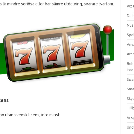
s är mindre seriösa eller har sämre utdelning, snarare tvärtom.
Att 
De 
Nya
Spel
Anv
Att 
Beho
inr
Spä
Sma
Sky
cens
Till
ino utan svensk licens, inte minst:
Vi s
Und