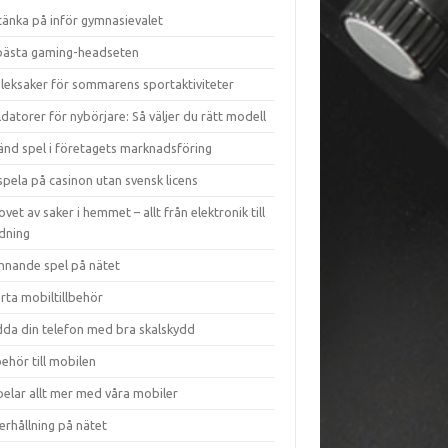
tänka på inför gymnasievalet
bästa gaming-headseten
 leksaker för sommarens sportaktiviteter
datorer för nybörjare: Så väljer du rätt modell
änd spel i företagets marknadsföring
spela på casinon utan svensk licens
vet av saker i hemmet – allt från elektronik till
edning
nnande spel på nätet
rta mobiltillbehör
dda din telefon med bra skalskydd
behör till mobilen
pelar allt mer med våra mobiler
erhållning på nätet