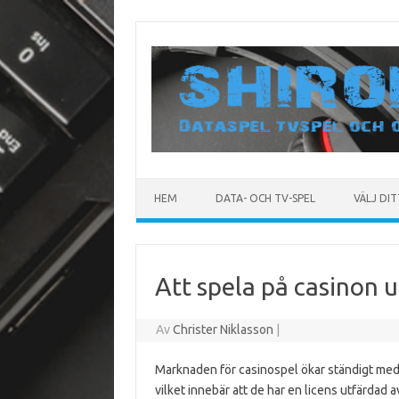
Hoppa till innehåll
HEM
DATA- OCH TV-SPEL
VÄLJ DI
Att spela på casinon u
Av
Christer Niklasson
|
Marknaden för casinospel ökar ständigt med 
vilket innebär att de har en licens utfärdad 