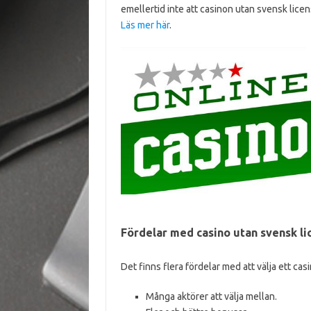
emellertid inte att casinon utan svensk licen
Läs mer här
.
Fördelar med casino utan svensk li
Det finns flera fördelar med att välja ett cas
Många aktörer att välja mellan.