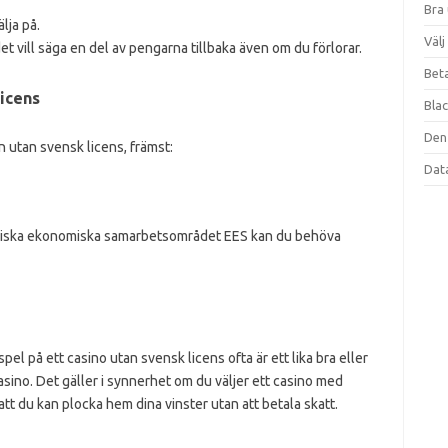
Bra 
lja på.
Välj
t vill säga en del av pengarna tillbaka även om du förlorar.
Beta
icens
Bla
Den
 utan svensk licens, främst:
Dat
peiska ekonomiska samarbetsområdet EES kan du behöva
l på ett casino utan svensk licens ofta är ett lika bra eller
casino. Det gäller i synnerhet om du väljer ett casino med
 att du kan plocka hem dina vinster utan att betala skatt.