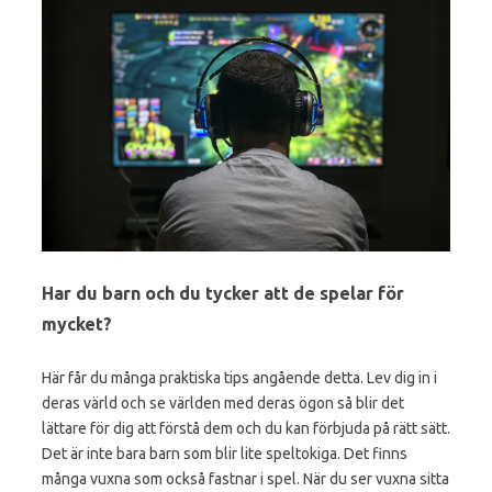
Har du barn och du tycker att de spelar för
mycket?
Här får du många praktiska tips angående detta. Lev dig in i
deras värld och se världen med deras ögon så blir det
lättare för dig att förstå dem och du kan förbjuda på rätt sätt.
Det är inte bara barn som blir lite speltokiga. Det finns
många vuxna som också fastnar i spel. När du ser vuxna sitta